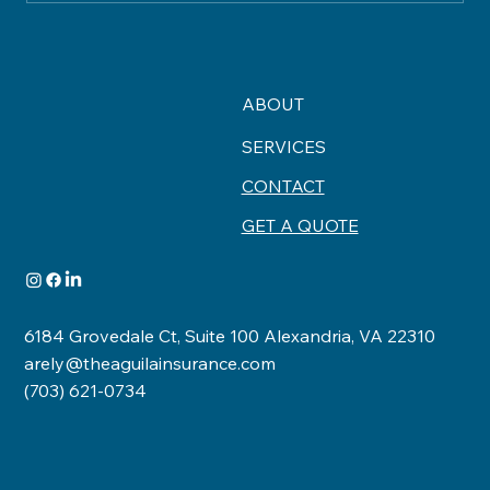
Understanding Home Insurance
Coverage What Your Policy Really
Protects
ABOUT
SERVICES
CONTACT
GET A QUOTE
6184 Grovedale Ct, Suite 100 Alexandria, VA 22310
arely@theaguilainsurance.com
(703) 621-0734