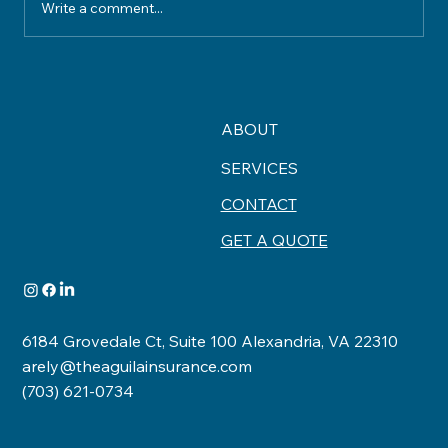
Write a comment...
Understanding Home Insurance
Coverage What Your Policy Really
Protects
ABOUT
SERVICES
CONTACT
GET A QUOTE
6184 Grovedale Ct, Suite 100 Alexandria, VA 22310
arely@theaguilainsurance.com
(703) 621-0734