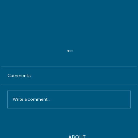
Comments
Write a comment...
Understanding Home Insurance
Coverage What Your Policy Really
Protects
ABOUT